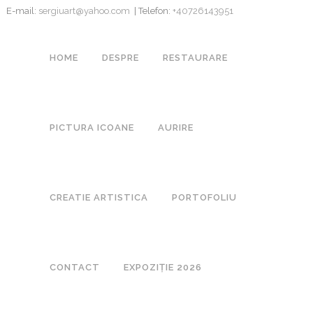
E-mail:
sergiuart@yahoo.com
| Telefon:
+40726143951
HOME
DESPRE
RESTAURARE
PICTURA ICOANE
AURIRE
CREATIE ARTISTICA
PORTOFOLIU
CONTACT
EXPOZIȚIE 2026