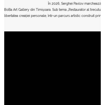
În 2026, Serghei Pavlov marchează 50 d
BoBa Art Gallery din Timișoara. Sub tema „Restaurator al trecutului.
libertatea creației personale, într-un parcurs artistic construit prin 