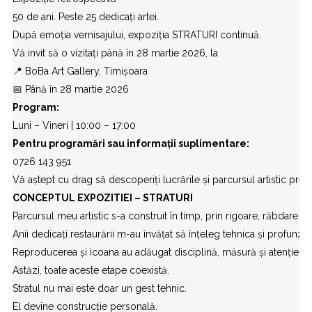
50 de ani. Peste 25 dedicați artei.
După emoția vernisajului, expoziția STRATURI continuă.
Vă invit să o vizitați până în 28 martie 2026, la
📍 BoBa Art Gallery, Timișoara
📅 Până în 28 martie 2026
Program:
Luni – Vineri | 10:00 – 17:00
Pentru programări sau informații suplimentare:
0726 143 951
Vă aștept cu drag să descoperiți lucrările și parcursul artistic prez
CONCEPTUL EXPOZITIEI – STRATURI
Parcursul meu artistic s-a construit în timp, prin rigoare, răbdare și
Anii dedicați restaurării m-au învățat să înțeleg tehnica și profunzi
Reproducerea și icoana au adăugat disciplină, măsură și atenție pen
Astăzi, toate aceste etape coexistă.
Stratul nu mai este doar un gest tehnic.
El devine construcție personală.