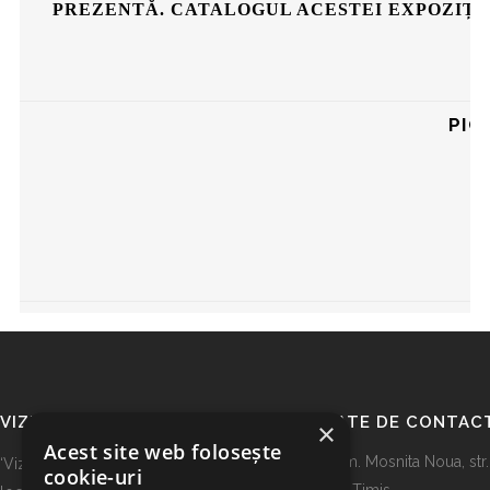
PREZENTĂ. CATALOGUL ACESTEI EXPOZIȚI
PIC
VIZIUNEA NOASTRA
DATE DE CONTAC
×
Acest site web folosește
Com. Mosnita Noua, str. 
‘Viziunea atelierului SergheiArt: Este
cookie-uri
jud. Timis