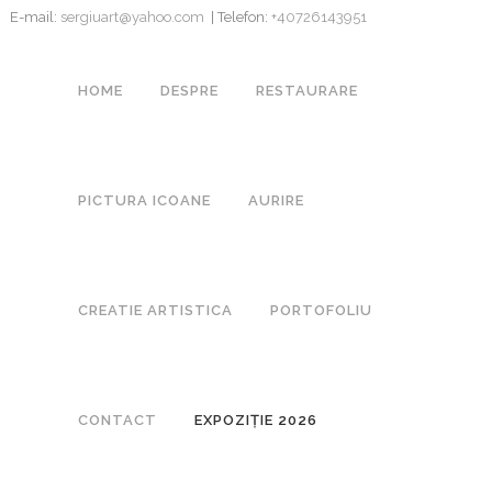
E-mail:
sergiuart@yahoo.com
| Telefon:
+40726143951
HOME
DESPRE
RESTAURARE
PICTURA ICOANE
AURIRE
CREATIE ARTISTICA
PORTOFOLIU
CONTACT
EXPOZIȚIE 2026