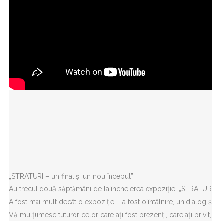
„STRATURI – un final și un nou început”
Au trecut două săptămâni de la încheierea expoziției „STRATURI
A fost mai mult decât o expoziție – a fost o întâlnire, un dialog și 
Vă mulțumesc tuturor celor care ați fost prezenți, care ați privit, ați 