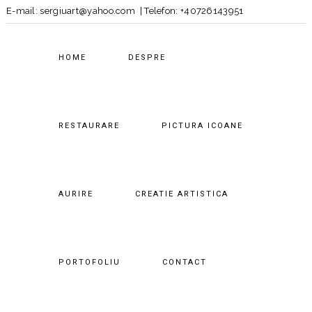
E-mail:
sergiuart@yahoo.com
| Telefon:
+40726143951
HOME
DESPRE
RESTAURARE
PICTURA ICOANE
AURIRE
CREATIE ARTISTICA
PORTOFOLIU
CONTACT