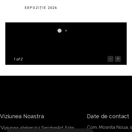
EXPOZIȚIE 2026
-
+
1
of 2
Viziunea Noastra
Date de contact
Com. Mosnita Noua, str
‘Viziunea atelierului SergheiArt: Este